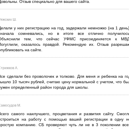
Довольны. Отзыв специально для вашего сайта.
Ряжских Ш.
Делали у них регистрацию на год, задержали немножко (на 1 день)
сначала сомневались, но в итоге все отлично получилось
Объяснили тем, что сейчас УФМС присоединяется к МВД
Погуглили, оказалось правдой. Рекомендую их. Отзыв разреша
опубликовать на сайте.
Стрижков А.
Все сделали без проволочек и толково. Для меня и ребенка на го
вышло 10 тысяч рублей, считаю цену нормальной с учетом, что бы
нужен определенный район города для школы.
Самосудов М.
Всего самого наилучшего, процветания и развития сайту. Смогл
устроиться на работу с помощью вашей регистрации в одну н
простую компанию. СБ проверяют чуть ли не в 3 поколении все