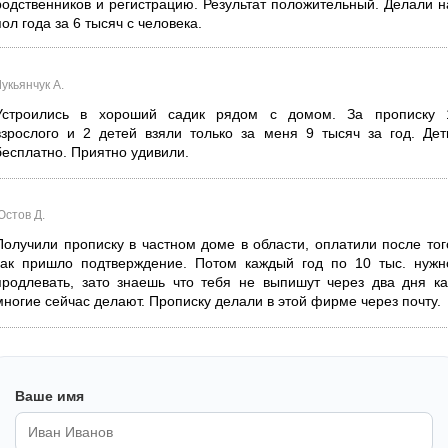
родственников и регистрацию. Результат положительный. Делали н
пол года за 6 тысяч с человека.
укьянчук А.
Устроились в хороший садик рядом с домом. За прописку 
взрослого и 2 детей взяли только за меня 9 тысяч за год. Дет
бесплатно. Приятно удивили.
Юстов Д.
Получили прописку в частном доме в области, оплатили после тог
как пришло подтверждение. Потом каждый год по 10 тыс. нужн
продлевать, зато знаешь что тебя не выпишут через два дня ка
многие сейчас делают. Прописку делали в этой фирме через почту.
Ваше имя